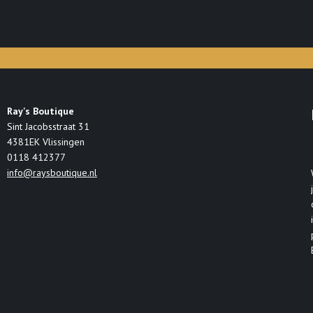
Ray's Boutique
Sint Jacobsstraat 31
4381EK Vlissingen
0118 412377
info@raysboutique.nl